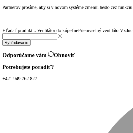
Partnerov prosíme, aby si v novom systéme zmenili heslo cez funkci
Hľadať produkt...
Ventilátor do kúpeľne
Priemyselný ventilátor
Vzduch
Vyhľadávanie
Odporúčame vám
Obnoviť
Potrebujete poradiť?
+421 949 762 827