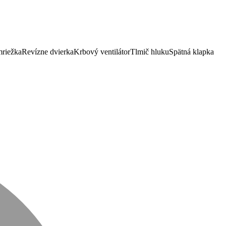
mriežka
Revízne dvierka
Krbový ventilátor
Tlmič hluku
Spätná klapka