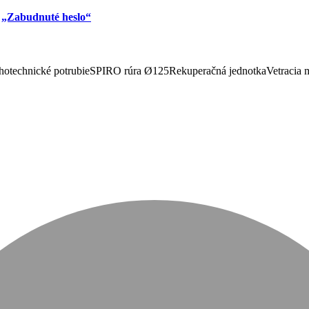
u
„Zabudnuté heslo“
otechnické potrubie
SPIRO rúra Ø125
Rekuperačná jednotka
Vetracia 