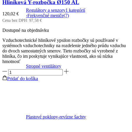
Hliníková Y-rozbočka Ø150 AL
Regulátory a senzory
1 kategórií
120,02
€
›
Frekvenčné meniče
(7)
Cena bez DPH:
97,58
€
Dostupné na objednávku
Vzduchotechnické hliníkové ypsilon rozbočky sú používané v
systémoch vzduchotechniky na rozdelenie jedného prúdu vzduchu
do dvoch samostatných smerov. Tieto rozbočky sú vyrobené z
hliníka, čo im poskytuje vynikajúce vlastnosti, ako sú nízka
hmotnosť
Stropné ventilátory
množstvo
Hliníková
Pridať do košíka
Y-
rozbočka
Ø150
AL
Plastové poklopy-revízne šachty