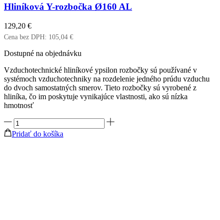
Hliníková Y-rozbočka Ø160 AL
129,20
€
Cena bez DPH:
105,04
€
Dostupné na objednávku
Vzduchotechnické hliníkové ypsilon rozbočky sú používané v
systémoch vzduchotechniky na rozdelenie jedného prúdu vzduchu
do dvoch samostatných smerov. Tieto rozbočky sú vyrobené z
hliníka, čo im poskytuje vynikajúce vlastnosti, ako sú nízka
hmotnosť
množstvo
Hliníková
Pridať do košíka
Y-
rozbočka
Ø160
AL