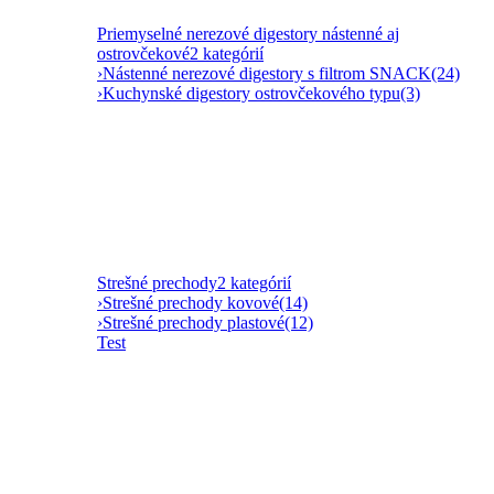
Priemyselné nerezové digestory nástenné aj
ostrovčekové
2 kategórií
›
Nástenné nerezové digestory s filtrom SNACK
(24)
›
Kuchynské digestory ostrovčekového typu
(3)
Strešné prechody
2 kategórií
›
Strešné prechody kovové
(14)
›
Strešné prechody plastové
(12)
Test