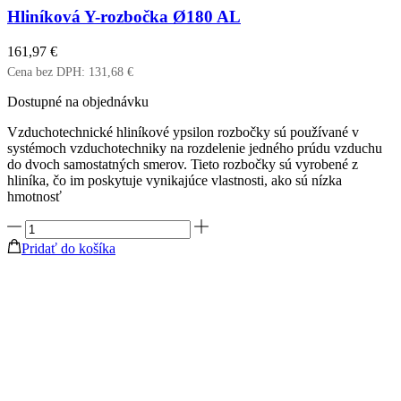
Hliníková Y-rozbočka Ø180 AL
161,97
€
Cena bez DPH:
131,68
€
Dostupné na objednávku
Vzduchotechnické hliníkové ypsilon rozbočky sú používané v
systémoch vzduchotechniky na rozdelenie jedného prúdu vzduchu
do dvoch samostatných smerov. Tieto rozbočky sú vyrobené z
hliníka, čo im poskytuje vynikajúce vlastnosti, ako sú nízka
hmotnosť
množstvo
Hliníková
Pridať do košíka
Y-
rozbočka
Ø180
AL