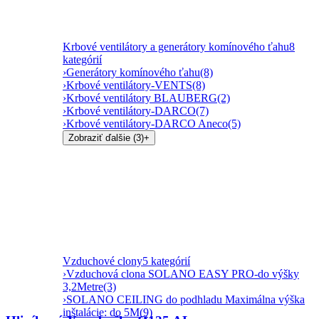
Krbové ventilátory a generátory komínového ťahu
8
kategórií
›
Generátory komínového ťahu
(8)
›
Krbové ventilátory-VENTS
(8)
›
Krbové ventilátory BLAUBERG
(2)
›
Krbové ventilátory-DARCO
(7)
›
Krbové ventilátory-DARCO Aneco
(5)
Zobraziť ďalšie (3)
+
Vzduchové clony
5 kategórií
›
Vzduchová clona SOLANO EASY PRO-do výšky
3,2Metre
(3)
›
SOLANO CEILING do podhladu Maximálna výška
inštalácie: do 5M
(9)