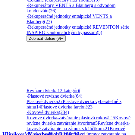
›
Rekuperátory VENTS a Blauberg s odvodom
kondenzátu
(26)
›
Rekuperačné jednotky entalpické VENTS a
Blauberg
(27)
›
Rekuperačné jednotky entalpické REVENTON série
INSPIRO s automatickým bypassom
(5)
Zobraziť ďalšie (9)
+
Revízne dvierka
12 kategórií
›
Plastové revízne dvierka
(64)
Plastové dvierka
27
Plastové dvierka vyberateľné z
rámu
14
Plastové dvierka farebné
23
›
Kovové dvierka
(234)
Kovové dvierka-zatváranie plastová rukoväť.
5
Kovové
revízne dvierka zatváranie štvorhran
5
Revízne dvierka-
kovové zatváranie na zámok s kľúčikom.
21
Kovové
Hliníková Y-rozbočka Ø100 AL
dvierka pozink bez povrchovej úpravy zatváranie na