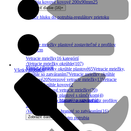
potrubia kovové kovové 200x90mm
25
Zobraziť ďalšie (16)
+
Tlmiče hluku do potrubia-regulátory prietoku
Vetracie mriežky plastové zostaviteľné z profilov
10x10cm
Vetracie mriežky
16 kategórií
›
Vetracie mriežky okrúhle
(107)
Tlmiče vibrácií
Vetracie mriežky okrúhle plastové
65
Vetracie mriežky,
Všetky produkty
okrúhle so zatváraním
7
Vetracie mriežky okrúhle
hliníkové
20
Nerezové vetracie mriežky
13
Vetracie
mriežky okrúhle kovové
2
›
Hranaté plastové vetracie mriežky
(70)
›
Vetracie mriežky plastové s rámčekom
(4)
Vetracie mriežky- hranaté so zatváraním
›
Vetracie mriežky plastové zostaviteľné z profilov
10x10cm
(226)
›
Vetracie mriežky- hranaté so zatváraním
(16)
Zobraziť ďalšie (11)
+
Vetracie mriežky do spiro potrubia