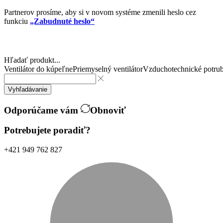
Partnerov prosíme, aby si v novom systéme zmenili heslo cez
funkciu
„Zabudnuté heslo“
Hľadať produkt...
Ventilátor do kúpeľne
Priemyselný ventilátor
Vzduchotechnické potrub
Vyhľadávanie
Odporúčame vám
Obnoviť
Potrebujete poradiť?
+421 949 762 827