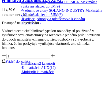
Hliníková Y-rozbočka Ø125 AL
›
Vzduchové clony SOLANO DESIGN Maximálna
výška inštalácie: do 5M
(9)
114,59
€
›
Vzduchové clony SOLANO INDUSTRY-Maximálna
výška inštalácie: do 7.5M
(6)
Cena bez DPH:
93,16
€
›
Riadiace jednotky a prísušenstvo k clonám
Dostupné na objednávku
SOLANO
(7)
Vzduchotechnické hliníkové ypsilon rozbočky sú používané v
systémoch vzduchotechniky na rozdelenie jedného prúdu vzduchu
do dvoch samostatných smerov. Tieto rozbočky sú vyrobené z
hliníka, čo im poskytuje vynikajúce vlastnosti, ako sú nízka
hmotnosť
množstvo
Hliníková
Pridať do košíka
Klimatizácie
2 kategórií
Y-
›
Klimatizácie AUX
(12)
rozbočka
›
Multisplit klimatizácie
Ø125
AL