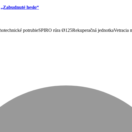
u
„Zabudnuté heslo“
otechnické potrubie
SPIRO rúra Ø125
Rekuperačná jednotka
Vetracia 