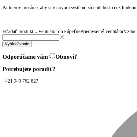
Partnerov prosíme, aby si v novom systéme zmenili heslo cez funkci
Hľadať produkt...
Ventilátor do kúpeľne
Priemyselný ventilátor
Vzduch
Vyhľadávanie
Odporúčame vám
Obnoviť
Potrebujete poradiť?
+421 949 762 827