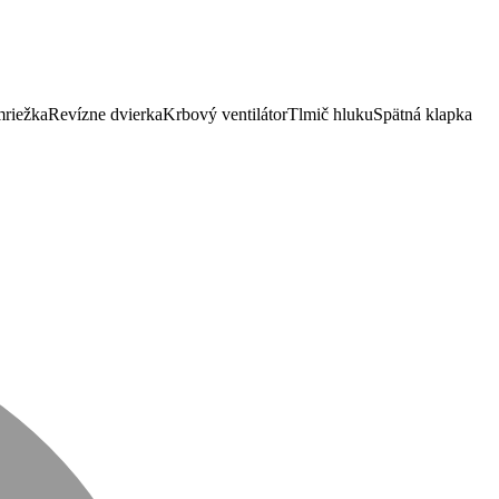
mriežka
Revízne dvierka
Krbový ventilátor
Tlmič hluku
Spätná klapka