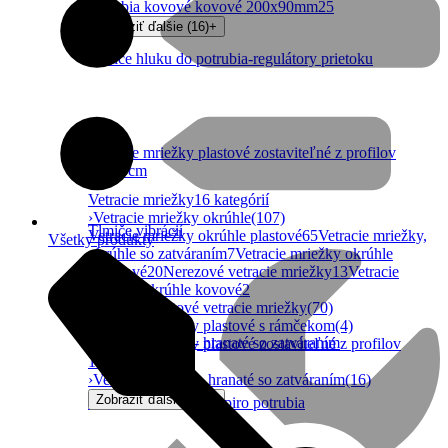
potrubia kovové kovové 200x90mm
25
Zobraziť ďalšie (16)
+
Tlmiče hluku do potrubia-regulátory prietoku
Vetracie mriežky plastové zostaviteľné z profilov
10x10cm
Vetracie mriežky
16 kategórií
›
Vetracie mriežky okrúhle
(107)
Tlmiče vibrácií
Vetracie mriežky okrúhle plastové
65
Vetracie mriežky,
Všetky produkty
okrúhle so zatváraním
7
Vetracie mriežky okrúhle
hliníkové
20
Nerezové vetracie mriežky
13
Vetracie
mriežky okrúhle kovové
2
›
Hranaté plastové vetracie mriežky
(70)
›
Vetracie mriežky plastové s rámčekom
(4)
Vetracie mriežky- hranaté so zatváraním
›
Vetracie mriežky plastové zostaviteľné z profilov
10x10cm
(226)
›
Vetracie mriežky- hranaté so zatváraním
(16)
Zobraziť ďalšie (11)
+
Vetracie mriežky do spiro potrubia