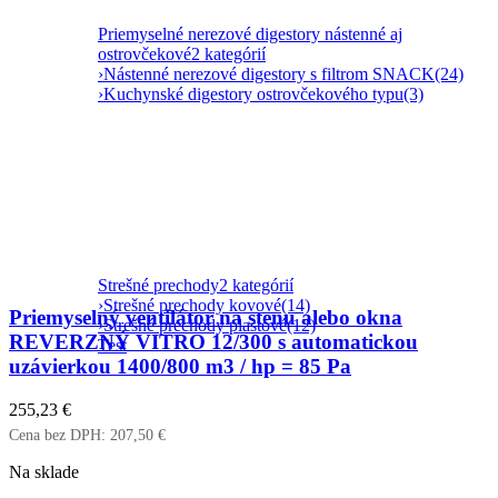
Priemyselné nerezové digestory nástenné aj
ostrovčekové
2 kategórií
›
Nástenné nerezové digestory s filtrom SNACK
(24)
›
Kuchynské digestory ostrovčekového typu
(3)
Strešné prechody
2 kategórií
›
Strešné prechody kovové
(14)
Priemyselný ventilátor na stenu alebo okna
›
Strešné prechody plastové
(12)
REVERZNÝ VITRO 12/300 s automatickou
Test
uzávierkou 1400/800 m3 / hp = 85 Pa
255,23
€
Cena bez DPH:
207,50
€
Na sklade