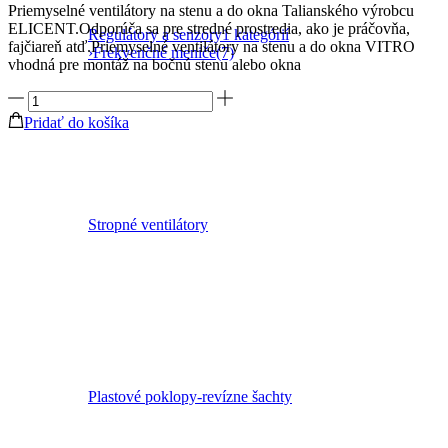
Priemyselné ventilátory na stenu a do okna Talianského výrobcu
ELICENT.Odporúča sa pre stredné prostredia, ako je práčovňa,
Regulátory a senzory
1 kategórií
fajčiareň atď.Priemyselné ventilátory na stenu a do okna VITRO
›
Frekvenčné meniče
(7)
vhodná pre montáž na bočnú stenu alebo okna
množstvo
Priemyselný
Pridať do košíka
ventilátor
na
stenu
alebo
okna
REVERZNÝ
Stropné ventilátory
VITRO
12/300
s
automatickou
uzávierkou
1400/800
m3
/
hp
Plastové poklopy-revízne šachty
=
85
Pa