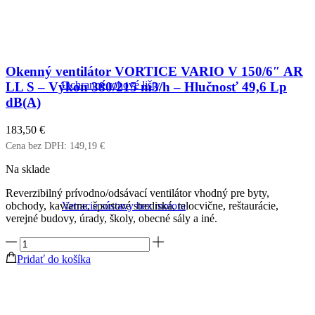
Okenný ventilátor VORTICE VARIO V 150/6″ AR
Ochranné rohové lišty
LL S – Výkon 380/215 m3/h – Hlučnosť 49,6 Lp
dB(A)
183,50
€
Cena bez DPH:
149,19
€
Na sklade
Reverzibilný prívodno/odsávací ventilátor vhodný pre byty,
obchody, kaviarne, športové strediská, telocvične, reštaurácie,
Vetracie sústavy bez motora
verejné budovy, úrady, školy, obecné sály a iné.
množstvo
Okenný
Pridať do košíka
ventilátor
VORTICE
VARIO
V