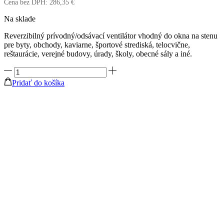
Cena bez DPH:
286,35
€
Na sklade
Reverzibilný prívodný/odsávací ventilátor vhodný do okna na stenu
pre byty, obchody, kaviarne, športové strediská, telocvične,
reštaurácie, verejné budovy, úrady, školy, obecné sály a iné.
množstvo
Okenný
Pridať do košíka
ventilátor
VORTICE
VARIO
V
230/9"
AR
LL
S
-
Výkon
700/370
m3/h
-
guľôčkové
ložisko
(prívod