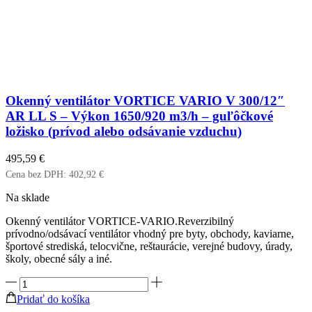
alebo
odsávanie
vzduchu)
Okenný ventilátor VORTICE VARIO V 300/12″
AR LL S – Výkon 1650/920 m3/h – guľôčkové
ložisko (prívod alebo odsávanie vzduchu)
495,59
€
Cena bez DPH:
402,92
€
Na sklade
Okenný ventilátor VORTICE-VARIO.Reverzibilný
prívodno/odsávací ventilátor vhodný pre byty, obchody, kaviarne,
športové strediská, telocvične, reštaurácie, verejné budovy, úrady,
školy, obecné sály a iné.
množstvo
Okenný
Pridať do košíka
ventilátor