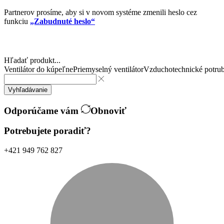
Partnerov prosíme, aby si v novom systéme zmenili heslo cez
funkciu
„Zabudnuté heslo“
Hľadať produkt...
Ventilátor do kúpeľne
Priemyselný ventilátor
Vzduchotechnické potrub
Vyhľadávanie
Odporúčame vám
Obnoviť
Potrebujete poradiť?
+421 949 762 827