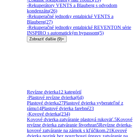
›
Rekuperátory VENTS a Blauberg s odvodom
kondenzátu
(26)
›
Rekuperačné jednotky entalpické VENTS a
Blauberg
(27)
›
Rekuperačné jednotky entalpické REVENTON série
INSPIRO s automatickým bypassom
(5)
Zobraziť ďalšie (9)
+
Revízne dvierka
12 kategórií
›
Plastové revízne dvierka
(64)
Plastové dvierka
27
Plastové dvierka vyberateľné z
rámu
14
Plastové dvierka farebné
23
›
Kovové dvierka
(234)
Kovové dvierka-zatváranie plastová rukoväť.
5
Kovové
revízne dvierka zatváranie štvorhran
5
Revízne dvierka-
kovové zatváranie na zámok s kľúčikom.
21
Kovové
dvierka pozink bez povrchovej úpravy zatváranie na