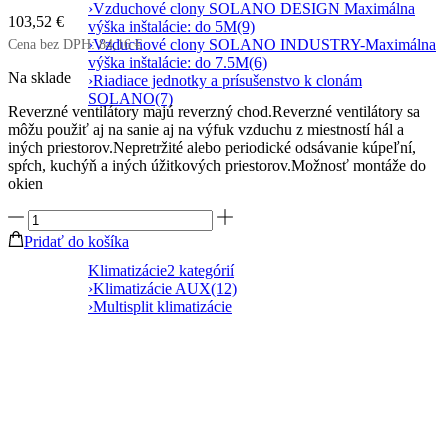
›
Vzduchové clony SOLANO DESIGN Maximálna
103,52
€
výška inštalácie: do 5M
(9)
Cena bez DPH:
›
Vzduchové clony SOLANO INDUSTRY-Maximálna
84,16
€
výška inštalácie: do 7.5M
(6)
Na sklade
›
Riadiace jednotky a prísušenstvo k clonám
SOLANO
(7)
Reverzné ventilátory majú reverzný chod.Reverzné ventilátory sa
môžu použiť aj na sanie aj na výfuk vzduchu z miestností hál a
iných priestorov.Nepretržité alebo periodické odsávanie kúpeľní,
spŕch, kuchýň a iných úžitkových priestorov.Možnosť montáže do
okien
množstvo
VENTS
Pridať do košíka
VVR
230
Klimatizácie
2 kategórií
reverzný
›
Klimatizácie AUX
(12)
ventilátor-
›
Multisplit klimatizácie
výtak
nasávanie
v
jednom