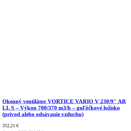
150/6"
AR
LL
S
-
Výkon
380/215
m3/h
-
Hlučnosť
49,6
Lp
dB(A)
Okenný ventilátor VORTICE VARIO V 230/9″ AR
LL S – Výkon 700/370 m3/h – guľôčkové ložisko
(prívod alebo odsávanie vzduchu)
352,21
€