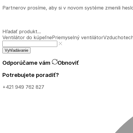
Partnerov prosíme, aby si v novom systéme zmenili hesl
Hľadať produkt...
Ventilátor do kúpeľne
Priemyselný ventilátor
Vzduchotech
Vyhľadávanie
Odporúčame vám
Obnoviť
Potrebujete poradiť?
+421 949 762 827