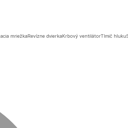
acia mriežka
Revízne dvierka
Krbový ventilátor
Tlmič hluku