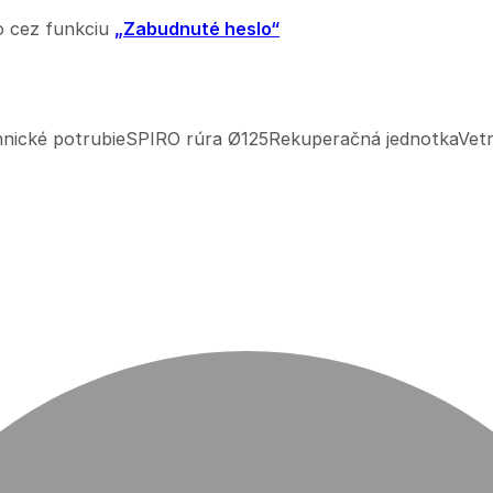
o cez funkciu
„Zabudnuté heslo“
nické potrubie
SPIRO rúra Ø125
Rekuperačná jednotka
Vetr