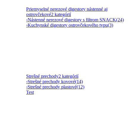
Priemyselné nerezové digestory nástenné aj
ostrovčekové
2 kategórií
›
Nástenné nerezové digestory s filtrom SNACK
(24)
›
Kuchynské digestory ostrovčekového typu
(3)
Strešné prechody
2 kategórií
›
Strešné prechody kovové
(14)
›
Strešné prechody plastové
(12)
Test