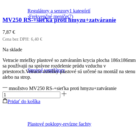
Regulátory a senzory
1 kategórií
›
Frekvenčné meniče
(7)
MV250 RS-+sieťka proti hmyzu+zatváranie
7,87
€
Cena bez DPH:
6,40
€
Na sklade
Vetracie mriežky plastové so zatváraním krycia plocha 186x186mm
sa používajú na správne rozdelenie prúdu vzduchu v
Stropné ventilátory
priestoroch.Vetracie mriežky plastové sú určené na montáž na stenu
alebo na strop.
množstvo MV250 RS-+sieťka proti hmyzu+zatváranie
Pridať do košíka
Plastové poklopy-revízne šachty