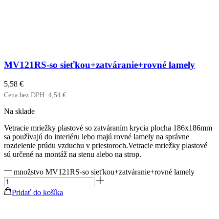
MV121RS-so sieťkou+zatváranie+rovné lamely
5,58
€
Cena bez DPH:
4,54
€
Na sklade
Vetracie mriežky plastové so zatváraním krycia plocha 186x186mm
sa používajú do interiéru lebo majú rovné lamely na správne
rozdelenie prúdu vzduchu v priestoroch.Vetracie mriežky plastové
sú určené na montáž na stenu alebo na strop.
množstvo MV121RS-so sieťkou+zatváranie+rovné lamely
Pridať do košíka