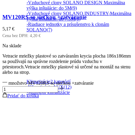
›
Vzduchové clony SOLANO DESIGN Maximálna
výška inštalácie: do 5M
(9)
›
Vzduchové clony SOLANO INDUSTRY-Maximálna
MV120RS-so sieťkou +zatváranie
výška inštalácie: do 7.5M
(6)
›
Riadiace jednotky a prísušenstvo k clonám
5,17
€
SOLANO
(7)
Cena bez DPH:
4,20
€
Na sklade
Vetracie mriežky plastové so zatváraním krycia plocha 186x186mm
sa používajú na správne rozdelenie prúdu vzduchu v
priestoroch.Vetracie mriežky plastové sú určené na montáž na stenu
alebo na strop.
Klimatizácie
2 kategórií
množstvo MV120RS-so sieťkou +zatváranie
›
Klimatizácie AUX
(12)
›
Multisplit klimatizácie
Pridať do košíka