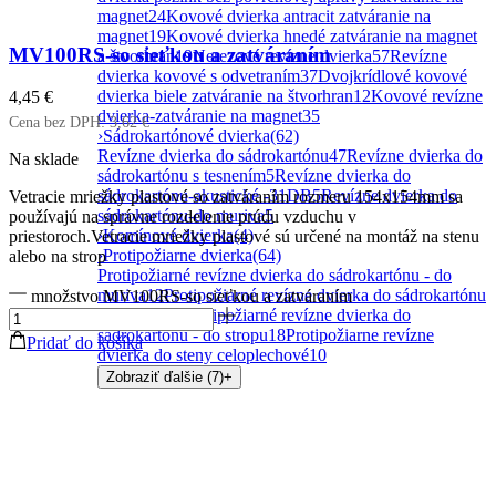
magnet
24
Kovové dvierka antracit zatváranie na
magnet
19
Kovové dvierka hnedé zatváranie na magnet
MV100RS-so sieťkou a zatváraním
a štvorhran
19
Nerezové revízne dvierka
57
Revízne
dvierka kovové s odvetraním
37
Dvojkrídlové kovové
dvierka biele zatváranie na štvorhran
12
Kovové revízne
4,45
€
dvierka-zatváranie na magnet
35
Cena bez DPH:
3,62
€
›
Sádrokartónové dvierka
(62)
Revízne dvierka do sádrokartónu
47
Revízne dvierka do
Na sklade
sádrokartónu s tesnením
5
Revízne dvierka do
sádrokartónu-akustické -31DB
5
Revízne dvierka do
Vetracie mriežky plastové so zatváraním rozmeru 154x154mm sa
sádrokartónu-do muriva
5
používajú na správne rozdelenie prúdu vzduchu v
›
Komínové dvierka
(4)
priestoroch.Vetracie mriežky plastové sú určené na montáž na stenu
›
Protipožiarne dvierka
(64)
alebo na strop
Protipožiarné revízne dvierka do sádrokartónu - do
muriva
12
Protipožiarné revízne dvierka do sádrokartónu
množstvo MV100RS-so sieťkou a zatváraním
- do steny
24
Protipožiarné revízne dvierka do
sádrokartónu - do stropu
18
Protipožiarne revízne
Pridať do košíka
dvierka do steny celoplechové
10
Zobraziť ďalšie (7)
+