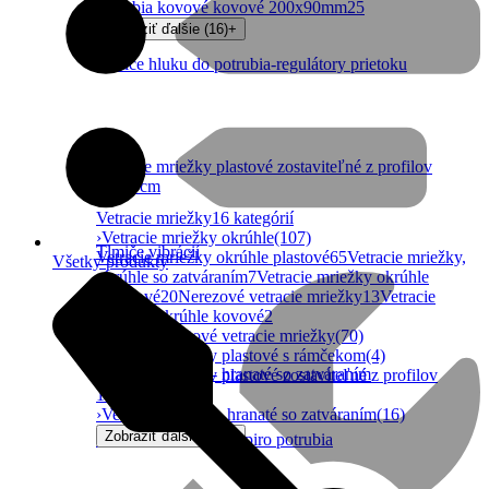
potrubia kovové kovové 200x90mm
25
Zobraziť ďalšie (16)
+
Tlmiče hluku do potrubia-regulátory prietoku
Vetracie mriežky plastové zostaviteľné z profilov
10x10cm
Vetracie mriežky
16 kategórií
›
Vetracie mriežky okrúhle
(107)
Tlmiče vibrácií
Vetracie mriežky okrúhle plastové
65
Vetracie mriežky,
Všetky produkty
okrúhle so zatváraním
7
Vetracie mriežky okrúhle
hliníkové
20
Nerezové vetracie mriežky
13
Vetracie
mriežky okrúhle kovové
2
›
Hranaté plastové vetracie mriežky
(70)
›
Vetracie mriežky plastové s rámčekom
(4)
Vetracie mriežky- hranaté so zatváraním
›
Vetracie mriežky plastové zostaviteľné z profilov
10x10cm
(226)
›
Vetracie mriežky- hranaté so zatváraním
(16)
Zobraziť ďalšie (11)
+
Vetracie mriežky do spiro potrubia