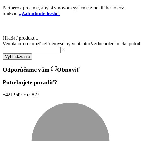
Partnerov prosíme, aby si v novom systéme zmenili heslo cez
funkciu
„Zabudnuté heslo“
Hľadať produkt...
Ventilátor do kúpeľne
Priemyselný ventilátor
Vzduchotechnické potrub
Vyhľadávanie
Odporúčame vám
Obnoviť
Potrebujete poradiť?
+421 949 762 827