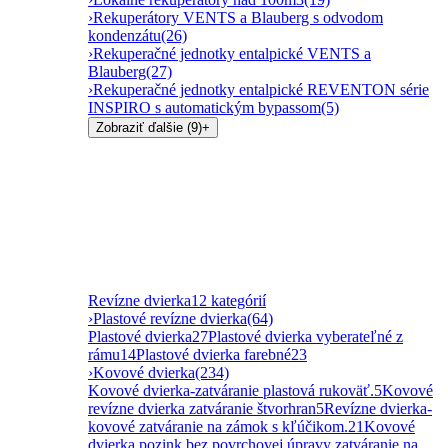
›
Rekuperátory VENTS a Blauberg s odvodom
kondenzátu
(26)
›
Rekuperačné jednotky entalpické VENTS a
Blauberg
(27)
›
Rekuperačné jednotky entalpické REVENTON série
INSPIRO s automatickým bypassom
(5)
Zobraziť ďalšie (9)
+
Revízne dvierka
12 kategórií
›
Plastové revízne dvierka
(64)
Plastové dvierka
27
Plastové dvierka vyberateľné z
rámu
14
Plastové dvierka farebné
23
›
Kovové dvierka
(234)
Kovové dvierka-zatváranie plastová rukoväť.
5
Kovové
revízne dvierka zatváranie štvorhran
5
Revízne dvierka-
kovové zatváranie na zámok s kľúčikom.
21
Kovové
dvierka pozink bez povrchovej úpravy zatváranie na