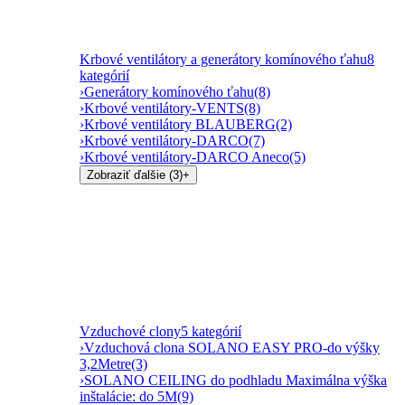
Krbové ventilátory a generátory komínového ťahu
8
kategórií
›
Generátory komínového ťahu
(8)
›
Krbové ventilátory-VENTS
(8)
›
Krbové ventilátory BLAUBERG
(2)
›
Krbové ventilátory-DARCO
(7)
›
Krbové ventilátory-DARCO Aneco
(5)
Zobraziť ďalšie (3)
+
Vzduchové clony
5 kategórií
›
Vzduchová clona SOLANO EASY PRO-do výšky
3,2Metre
(3)
›
SOLANO CEILING do podhladu Maximálna výška
inštalácie: do 5M
(9)