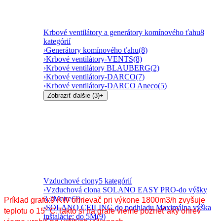
Krbové ventilátory a generátory komínového ťahu
8
kategórií
›
Generátory komínového ťahu
(8)
›
Krbové ventilátory-VENTS
(8)
›
Krbové ventilátory BLAUBERG
(2)
›
Krbové ventilátory-DARCO
(7)
›
Krbové ventilátory-DARCO Aneco
(5)
Zobraziť ďalšie (3)
+
Vzduchové clony
5 kategórií
›
Vzduchová clona SOLANO EASY PRO-do výšky
3,2Metre
(3)
Príklad grafu:9 KW ohrievač pri výkone 1800m3/h zvyšuje
›
SOLANO CEILING do podhladu Maximálna výška
teplotu o 15
° С.Takto si na grafe vieme pozrieť aký ohrev
inštalácie: do 5M
(9)