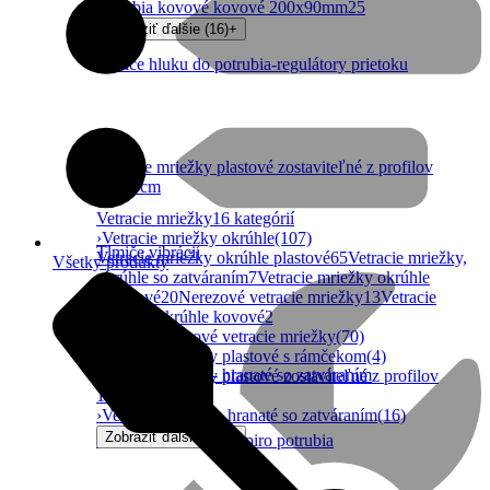
potrubia kovové kovové 200x90mm
25
Zobraziť ďalšie (16)
+
Tlmiče hluku do potrubia-regulátory prietoku
Vetracie mriežky plastové zostaviteľné z profilov
10x10cm
Vetracie mriežky
16 kategórií
›
Vetracie mriežky okrúhle
(107)
Tlmiče vibrácií
Vetracie mriežky okrúhle plastové
65
Vetracie mriežky,
Všetky produkty
okrúhle so zatváraním
7
Vetracie mriežky okrúhle
hliníkové
20
Nerezové vetracie mriežky
13
Vetracie
mriežky okrúhle kovové
2
›
Hranaté plastové vetracie mriežky
(70)
›
Vetracie mriežky plastové s rámčekom
(4)
Vetracie mriežky- hranaté so zatváraním
›
Vetracie mriežky plastové zostaviteľné z profilov
10x10cm
(226)
›
Vetracie mriežky- hranaté so zatváraním
(16)
Zobraziť ďalšie (11)
+
Vetracie mriežky do spiro potrubia