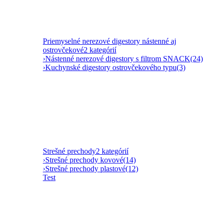
Priemyselné nerezové digestory nástenné aj
ostrovčekové
2 kategórií
›
Nástenné nerezové digestory s filtrom SNACK
(24)
›
Kuchynské digestory ostrovčekového typu
(3)
Strešné prechody
2 kategórií
›
Strešné prechody kovové
(14)
›
Strešné prechody plastové
(12)
Test