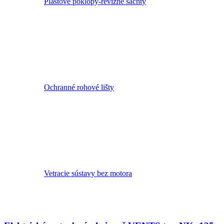
Plastové poklopy-revízne šachty
-125-
1,2-
1U-
s
triákom
Ochranné rohové lišty
Vetracie sústavy bez motora