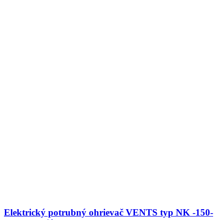
2,4-
1U-
s
triákom
Elektrický potrubný ohrievač VENTS typ NK -150-