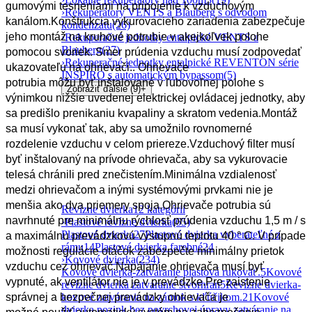
gumovými tesneniami na pripojenie k vzduchovým
›
Rekuperátory VENTS a Blauberg s odvodom
kanálom.Konštrukcia vykurovacieho zariadenia zabezpečuje
kondenzátu
(26)
jeho montáž na kruhové potrubie v akejkoľvek polohe
›
Rekuperačné jednotky entalpické VENTS a
Blauberg
(27)
pomocou svoriek.
Smer prúdenia vzduchu musí zodpovedať
›
Rekuperačné jednotky entalpické REVENTON série
ukazovateľu na ohrievači..
Ohrievače
INSPIRO s automatickým bypassom
(5)
potrubia môžu byť inštalované v ľubovoľnej polohe s
Zobraziť ďalšie (9)
+
výnimkou nižšie uvedenej elektrickej ovládacej jednotky, aby
sa predišlo prenikaniu kvapaliny a skratom vedenia.Montáž
sa musí vykonať tak, aby sa umožnilo rovnomerné
rozdelenie vzduchu v celom priereze.Vzduchový filter musí
byť inštalovaný na prívode ohrievača, aby sa vykurovacie
telesá chránili pred znečistením.Minimálna vzdialenosť
medzi ohrievačom a inými systémovými prvkami nie je
menšia ako dva priemery spoja.
Ohrievače potrubia sú
Revízne dvierka
12 kategórií
navrhnuté pre minimálnu rýchlosť prúdenia vzduchu 1,5 m / s
›
Plastové revízne dvierka
(65)
Plastové dvierka
27
Plastové dvierka vyberateľné z
a ​​maximálnu prevádzkovú výstupnú teplotu 40 ° С.
V prípade
rámu
14
Plastové dvierka farebné
24
možnosti regulácie otáčok zabezpečte minimálny prietok
›
Kovové dvierka
(234)
vzduchu cez ohrievač.Napájanie ohrievača musí byť
Kovové dvierka-zatváranie plastová rukoväť.
5
Kovové
vypnuté, ak ventilátor nie je v prevádzke.Pre zaistenie
revízne dvierka zatváranie štvorhran
5
Revízne dvierka-
kovové zatváranie na zámok s kľúčikom.
21
Kovové
správnej a bezpečnej prevádzky ohrievača je
dvierka pozink bez povrchovej úpravy zatváranie na