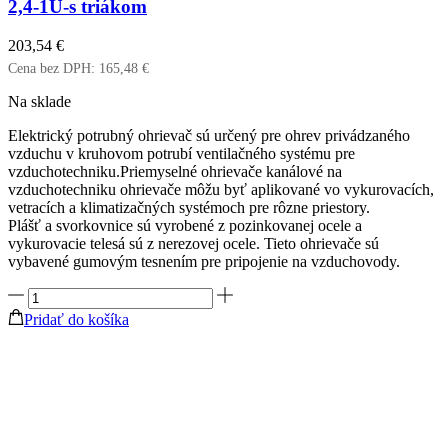
2,4-1U-s triákom
203,54
€
Cena bez DPH:
165,48
€
Na sklade
Elektrický potrubný ohrievač sú určený pre ohrev privádzaného
vzduchu v kruhovom potrubí ventilačného systému pre
vzduchotechniku.Priemyselné ohrievače kanálové na
vzduchotechniku ohrievače môžu byť aplikované vo vykurovacích,
vetracích a klimatizačných systémoch pre rôzne priestory.
Plášť a svorkovnice sú vyrobené z pozinkovanej ocele a
vykurovacie telesá sú z nerezovej ocele. Tieto ohrievače sú
vybavené gumovým tesnením pre pripojenie na vzduchovody.
množstvo
Elektrický
Pridať do košíka
potrubný
ohrievač
VENTS
typ
NK
-150-
2,4-