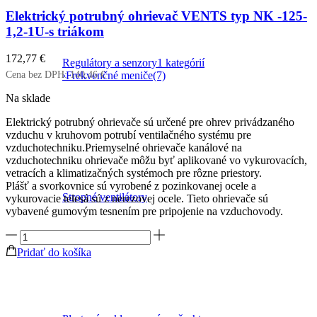
Elektrický potrubný ohrievač VENTS typ NK -125-
1,2-1U-s triákom
172,77
€
Regulátory a senzory
1 kategórií
Cena bez DPH:
140,46
€
›
Frekvenčné meniče
(7)
Na sklade
Elektrický potrubný ohrievače sú určené pre ohrev privádzaného
vzduchu v kruhovom potrubí ventilačného systému pre
vzduchotechniku.Priemyselné ohrievače kanálové na
vzduchotechniku ohrievače môžu byť aplikované vo vykurovacích,
vetracích a klimatizačných systémoch pre rôzne priestory.
Plášť a svorkovnice sú vyrobené z pozinkovanej ocele a
Stropné ventilátory
vykurovacie telesá sú z nerezovej ocele. Tieto ohrievače sú
vybavené gumovým tesnením pre pripojenie na vzduchovody.
množstvo
Elektrický
Pridať do košíka
potrubný
ohrievač
VENTS
typ
NK