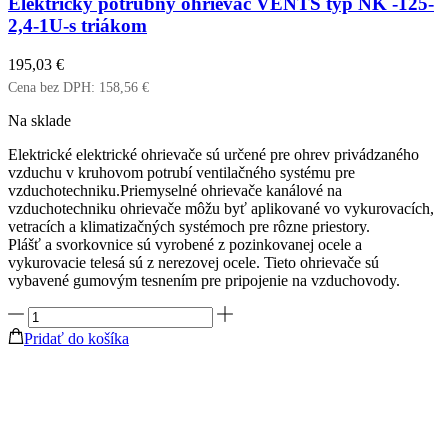
Elektrický potrubný ohrievač VENTS typ NK -125-
2,4-1U-s triákom
195,03
€
Cena bez DPH:
158,56
€
Na sklade
Elektrické elektrické ohrievače sú určené pre ohrev privádzaného
vzduchu v kruhovom potrubí ventilačného systému pre
vzduchotechniku.Priemyselné ohrievače kanálové na
vzduchotechniku ohrievače môžu byť aplikované vo vykurovacích,
vetracích a klimatizačných systémoch pre rôzne priestory.
Plášť a svorkovnice sú vyrobené z pozinkovanej ocele a
vykurovacie telesá sú z nerezovej ocele. Tieto ohrievače sú
vybavené gumovým tesnením pre pripojenie na vzduchovody.
množstvo
Elektrický
Pridať do košíka
potrubný
ohrievač
VENTS
typ
NK
-125-