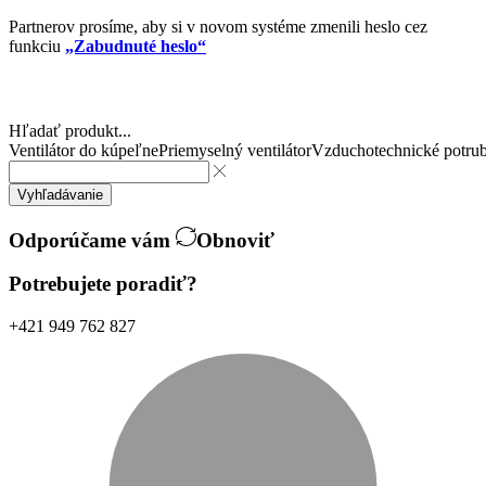
Partnerov prosíme, aby si v novom systéme zmenili heslo cez
funkciu
„Zabudnuté heslo“
Hľadať produkt...
Ventilátor do kúpeľne
Priemyselný ventilátor
Vzduchotechnické potrub
Vyhľadávanie
Odporúčame vám
Obnoviť
Potrebujete poradiť?
+421 949 762 827