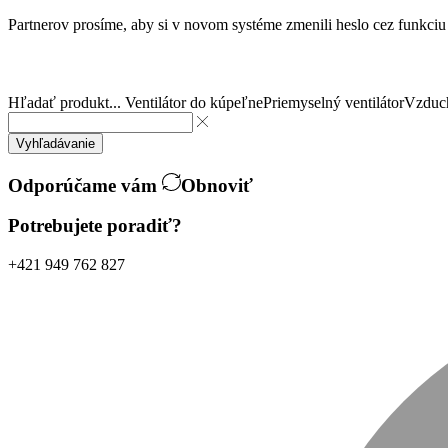
Partnerov prosíme, aby si v novom systéme zmenili heslo cez funkci
Hľadať produkt...
Ventilátor do kúpeľne
Priemyselný ventilátor
Vzduch
Vyhľadávanie
Odporúčame vám
Obnoviť
Potrebujete poradiť?
+421 949 762 827