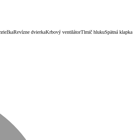
mriežka
Revízne dvierka
Krbový ventilátor
Tlmič hluku
Spätná klapka