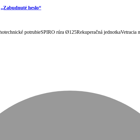
u
„Zabudnuté heslo“
otechnické potrubie
SPIRO rúra Ø125
Rekuperačná jednotka
Vetracia 