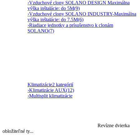
›
Vzduchové clony SOLANO DESIGN Maximálna
výška inštalácie: do 5M
(9)
›
Vzduchové clony SOLANO INDUSTRY-Maximálna
výška inštalácie: do 7.5M
(6)
›
Riadiace jednotky a prísušenstvo k clonám
SOLANO
(7)
Klimatizácie
2 kategórií
›
Klimatizácie AUX
(12)
›
Multisplit klimatizácie
Revízne dvierka
obložiteľné ty...