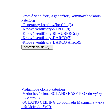
Krbové ventilátory a generátory komínového ťahu
8
kategórií
›
Generátory komínového ťahu
(8)
›
Krbové ventilátory-VENTS
(8)
›
Krbové ventilátory BLAUBERG
(2)
›
Krbové ventilátory-DARCO
(7)
›
Krbové ventilátory-DARCO Aneco
(5)
Zobraziť ďalšie (3)
+
Vzduchové clony
5 kategórií
›
Vzduchová clona SOLANO EASY PRO-do výšky
3,2Metre
(3)
›
SOLANO CEILING do podhladu Maximálna výška
inštalácie: do 5M
(9)