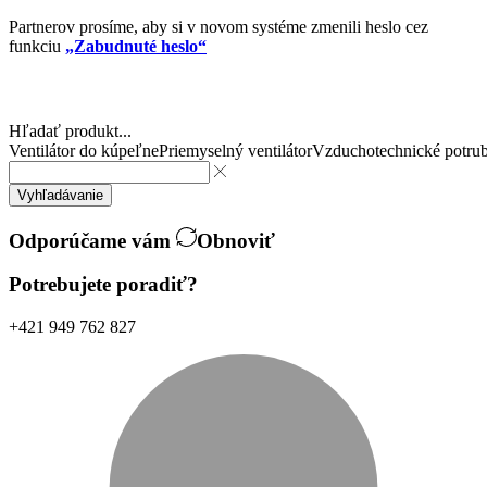
Partnerov prosíme, aby si v novom systéme zmenili heslo cez
funkciu
„Zabudnuté heslo“
Hľadať produkt...
Ventilátor do kúpeľne
Priemyselný ventilátor
Vzduchotechnické potrub
Vyhľadávanie
Odporúčame vám
Obnoviť
Potrebujete poradiť?
+421 949 762 827