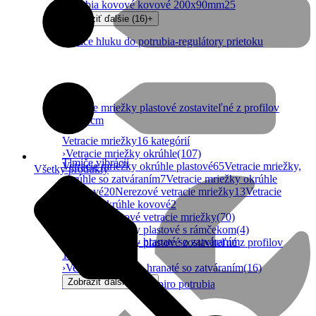
potrubia kovové kovové 200x90mm
25
Zobraziť ďalšie (16)
+
Tlmiče hluku do potrubia-regulátory prietoku
Vetracie mriežky plastové zostaviteľné z profilov
10x10cm
Vetracie mriežky
16 kategórií
›
Vetracie mriežky okrúhle
(107)
Tlmiče vibrácií
Vetracie mriežky okrúhle plastové
65
Vetracie mriežky,
Všetky produkty
okrúhle so zatváraním
7
Vetracie mriežky okrúhle
hliníkové
20
Nerezové vetracie mriežky
13
Vetracie
mriežky okrúhle kovové
2
›
Hranaté plastové vetracie mriežky
(70)
›
Vetracie mriežky plastové s rámčekom
(4)
Vetracie mriežky- hranaté so zatváraním
›
Vetracie mriežky plastové zostaviteľné z profilov
10x10cm
(226)
›
Vetracie mriežky- hranaté so zatváraním
(16)
Zobraziť ďalšie (11)
+
Vetracie mriežky do spiro potrubia