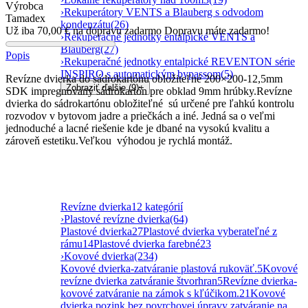
Výrobca
›
Rekuperátory VENTS a Blauberg s odvodom
Tamadex
kondenzátu
(26)
Už iba
70,00
€
na dopravu zadarmo
Dopravu máte zadarmo!
›
Rekuperačné jednotky entalpické VENTS a
Blauberg
(27)
Popis
›
Rekuperačné jednotky entalpické REVENTON série
INSPIRO s automatickým bypassom
(5)
Revízne dvierka do sádrokartónu obložiteľné 200×200-12,5mm
Zobraziť ďalšie (9)
+
SDK impregnovaný sádrokartón pre obklad 9mm hrúbky.Revízne
dvierka do sádrokartónu obložiteľné sú určené pre ľahkú kontrolu
rozvodov v bytovom jadre a priečkách a iné. Jedná sa o veľmi
jednoduché a lacné riešenie kde je dbané na vysokú kvalitu a
zároveň estetiku.Veľkou výhodou je rychlá montáž.
Revízne dvierka
12 kategórií
›
Plastové revízne dvierka
(64)
Plastové dvierka
27
Plastové dvierka vyberateľné z
rámu
14
Plastové dvierka farebné
23
›
Kovové dvierka
(234)
Kovové dvierka-zatváranie plastová rukoväť.
5
Kovové
revízne dvierka zatváranie štvorhran
5
Revízne dvierka-
kovové zatváranie na zámok s kľúčikom.
21
Kovové
dvierka pozink bez povrchovej úpravy zatváranie na