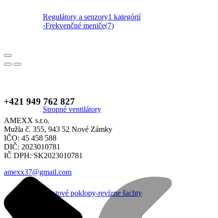
Regulátory a senzory
1 kategórií
›
Frekvenčné meniče
(7)
+421 949 762 827
Stropné ventilátory
AMEXX s.r.o.
Mužla č. 355, 943 52 Nové Zámky
IČO: 45 458 588
DIČ: 2023010781
IČ DPH: SK2023010781
amexx37@gmail.com
Plastové poklopy-revízne šachty