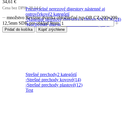
34,61
€
Cena bez DPH:
28,14
€
Priemyselné nerezové digestory nástenné aj
ostrovčekové
2 kategórií
množstvo Revízne dvierka obložiteľné typ OB CZ-200x200-
›
Nástenné nerezové digestory s filtrom SNACK
(24)
12,5mm SDK pre obklad 9mm
›
Kuchynské digestory ostrovčekového typu
(3)
Pridať do košíka
Kúpiť zrýchlene
Strešné prechody
2 kategórií
›
Strešné prechody kovové
(14)
›
Strešné prechody plastové
(12)
Test