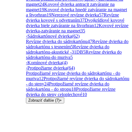
magnet
24
Kovové dvierka antracit zatváranie na
magnet
19
Kovové dvierka hnedé zatváranie na magnet
a štvorhran
19
Nerezové revízne dvierka
57
Revízne
dvierka kovové s odvetraním
37
Dvojkrídlové kovové
dvierka biele zatváranie na štvorhran
12
Kovové revízne
dvierka-zatváranie na magnet
35
›
Sádrokartónové dvierka
(62)
Revízne dvierka do sádrokartónu
47
Revízne dvierka do
sádrokartónu s tesnením
5
Revízne dvierka do
sádrokartónu-akustické -31DB
5
Revízne dvierka do
sádrokartónu-do muriva
5
›
Komínové dvierka
(4)
›
Protipožiarne dvierka
(64)
Protipožiarné revízne dvierka do sádrokartónu - do
muriva
12
Protipožiarné revízne dvierka do sádrokartónu
- do steny
24
Protipožiarné revízne dvierka do
sádrokartónu - do stropu
18
Protipožiarne revízne
dvierka do steny celoplechové
10
Zobraziť ďalšie (7)
+