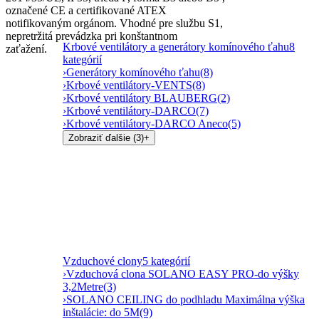
označené CE a certifikované ATEX
notifikovaným orgánom. Vhodné pre službu S1,
nepretržitá prevádzka pri konštantnom
Krbové ventilátory a generátory komínového ťahu
8
zaťažení.
kategórií
›
Generátory komínového ťahu
(8)
›
Krbové ventilátory-VENTS
(8)
›
Krbové ventilátory BLAUBERG
(2)
›
Krbové ventilátory-DARCO
(7)
›
Krbové ventilátory-DARCO Aneco
(5)
Zobraziť ďalšie (3)
+
Vzduchové clony
5 kategórií
›
Vzduchová clona SOLANO EASY PRO-do výšky
3,2Metre
(3)
›
SOLANO CEILING do podhladu Maximálna výška
inštalácie: do 5M
(9)