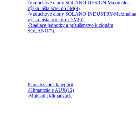
›
Vzduchové clony SOLANO DESIGN Maximálna
výška inštalácie: do 5M
(9)
›
Vzduchové clony SOLANO INDUSTRY-Maximálna
výška inštalácie: do 7.5M
(6)
›
Riadiace jednotky a prísušenstvo k clonám
SOLANO
(7)
Klimatizácie
2 kategórií
›
Klimatizácie AUX
(12)
›
Multisplit klimatizácie