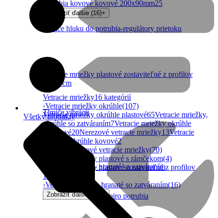
potrubia kovové kovové 200x90mm
25
Zobraziť ďalšie (16)
+
Tlmiče hluku do potrubia-regulátory prietoku
Vetracie mriežky plastové zostaviteľné z profilov
10x10cm
Vetracie mriežky
16 kategórií
›
Vetracie mriežky okrúhle
(107)
Tlmiče vibrácií
Vetracie mriežky okrúhle plastové
65
Vetracie mriežky,
Všetky produkty
okrúhle so zatváraním
7
Vetracie mriežky okrúhle
hliníkové
20
Nerezové vetracie mriežky
13
Vetracie
mriežky okrúhle kovové
2
›
Hranaté plastové vetracie mriežky
(70)
›
Vetracie mriežky plastové s rámčekom
(4)
Vetracie mriežky- hranaté so zatváraním
›
Vetracie mriežky plastové zostaviteľné z profilov
10x10cm
(226)
›
Vetracie mriežky- hranaté so zatváraním
(16)
Zobraziť ďalšie (11)
+
Vetracie mriežky do spiro potrubia