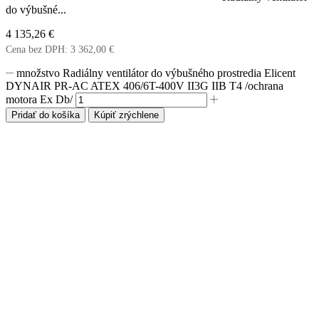
do výbušné...
4 135,26
€
Cena bez DPH:
3 362,00
€
množstvo Radiálny ventilátor do výbušného prostredia Elicent
DYNAIR PR-AC ATEX 406/6T-400V II3G IIB T4 /ochrana
motora Ex Db/
Pridať do košíka
Kúpiť zrýchlene