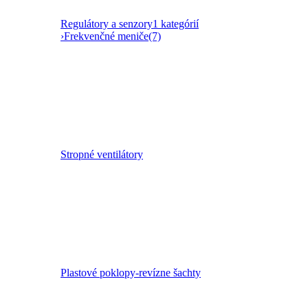
Regulátory a senzory
1 kategórií
›
Frekvenčné meniče
(7)
Stropné ventilátory
Plastové poklopy-revízne šachty