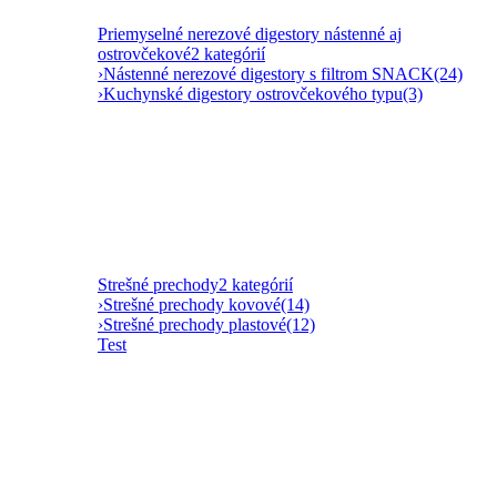
Priemyselné nerezové digestory nástenné aj
ostrovčekové
2 kategórií
›
Nástenné nerezové digestory s filtrom SNACK
(24)
›
Kuchynské digestory ostrovčekového typu
(3)
Strešné prechody
2 kategórií
›
Strešné prechody kovové
(14)
›
Strešné prechody plastové
(12)
Test