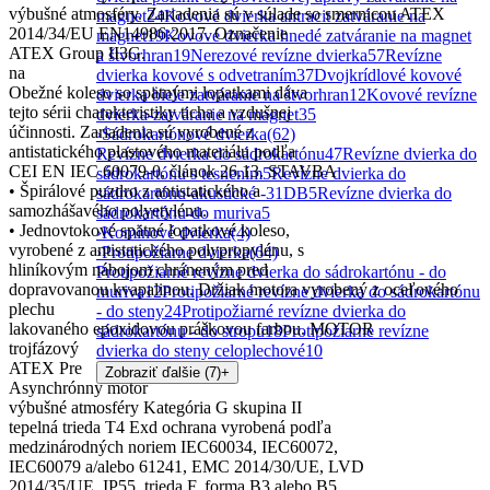
výbušné atmosféry. Zariadenia sú v súlade so smernicou ATEX
magnet
24
Kovové dvierka antracit zatváranie na
2014/34/EU EN14986:2017. Označenie
magnet
19
Kovové dvierka hnedé zatváranie na magnet
ATEX Group II3G.
a štvorhran
19
Nerezové revízne dvierka
57
Revízne
na
dvierka kovové s odvetraním
37
Dvojkrídlové kovové
Obežné koleso so spätnými lopatkami dáva
dvierka biele zatváranie na štvorhran
12
Kovové revízne
tejto sérii charakteristiky ticha a vzdušnej
dvierka-zatváranie na magnet
35
účinnosti. Zariadenia sú vyrobené z
›
Sádrokartónové dvierka
(62)
antistatického plastového materiálu podľa
Revízne dvierka do sádrokartónu
47
Revízne dvierka do
CEI EN IEC 60079-0, článok 26.13. STAVBA
sádrokartónu s tesnením
5
Revízne dvierka do
• Špirálové puzdro z antistatického a
sádrokartónu-akustické -31DB
5
Revízne dvierka do
samozhášavého polyetylénu.
sádrokartónu-do muriva
5
• Jednovtokové spätné lopatkové koleso,
›
Komínové dvierka
(4)
vyrobené z antistatického polypropylénu, s
›
Protipožiarne dvierka
(64)
hliníkovým nábojom chráneným pred
Protipožiarné revízne dvierka do sádrokartónu - do
dopravovanou kvapalinou. Držiak motora vyrobený z oceľového
muriva
12
Protipožiarné revízne dvierka do sádrokartónu
plechu
- do steny
24
Protipožiarné revízne dvierka do
lakovaného epoxidovou práškovou farbou. MOTOR
sádrokartónu - do stropu
18
Protipožiarne revízne
trojfázový
dvierka do steny celoplechové
10
ATEX Pre
Zobraziť ďalšie (7)
+
Asynchrónny motor
výbušné atmosféry Kategória G skupina II
tepelná trieda T4 Exd ochrana vyrobená podľa
medzinárodných noriem IEC60034, IEC60072,
IEC60079 a/alebo 61241, EMC 2014/30/UE, LVD
2014/35/UE, IP55, trieda F, forma B3 alebo B5 ,