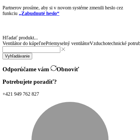
Partnerov prosíme, aby si v novom systéme zmenili heslo cez
funkciu
„Zabudnuté heslo“
Hľadať produkt...
Ventilátor do kúpeľne
Priemyselný ventilátor
Vzduchotechnické potrub
Vyhľadávanie
Odporúčame vám
Obnoviť
Potrebujete poradiť?
+421 949 762 827