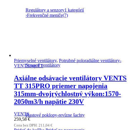
Regulátory a senzory
1 kategórií
›
Frekvenčné meniče
(7)
Priemyselné ventilátory
,
Potrubné poloradiálne ventilátory-
Stropné ventilátory
VENTS typ TT
Axiálne odsávacie ventilátory VENTS
TT 315PRO priemer napojenia
315mm-dvojrýchlostný výkon:1570-
2050m3/h napätie 230V
VENTS
Plastové poklopy-revízne šachty
259,58
€
Cena bez DPH:
211,04
€