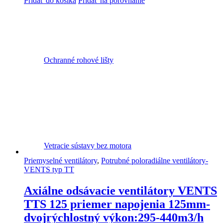
Pridať do košíka
Pridať na porovnanie
Ochranné rohové lišty
Vetracie sústavy bez motora
Priemyselné ventilátory
,
Potrubné poloradiálne ventilátory-
VENTS typ TT
Axiálne odsávacie ventilátory VENTS
TTS 125 priemer napojenia 125mm-
dvojrýchlostný výkon:295-440m3/h