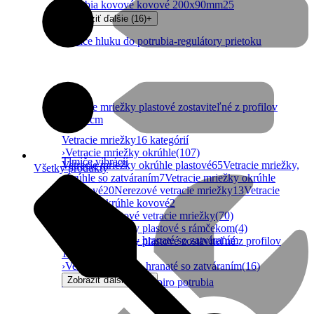
potrubia kovové kovové 200x90mm
25
Zobraziť ďalšie (16)
+
Tlmiče hluku do potrubia-regulátory prietoku
Vetracie mriežky plastové zostaviteľné z profilov
10x10cm
Vetracie mriežky
16 kategórií
›
Vetracie mriežky okrúhle
(107)
Tlmiče vibrácií
Vetracie mriežky okrúhle plastové
65
Vetracie mriežky,
Všetky produkty
okrúhle so zatváraním
7
Vetracie mriežky okrúhle
hliníkové
20
Nerezové vetracie mriežky
13
Vetracie
mriežky okrúhle kovové
2
›
Hranaté plastové vetracie mriežky
(70)
›
Vetracie mriežky plastové s rámčekom
(4)
Vetracie mriežky- hranaté so zatváraním
›
Vetracie mriežky plastové zostaviteľné z profilov
10x10cm
(226)
›
Vetracie mriežky- hranaté so zatváraním
(16)
Zobraziť ďalšie (11)
+
Vetracie mriežky do spiro potrubia