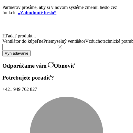
Partnerov prosíme, aby si v novom systéme zmenili heslo cez
funkciu
„Zabudnuté heslo“
Hľadať produkt...
Ventilátor do kúpeľne
Priemyselný ventilátor
Vzduchotechnické potrub
Vyhľadávanie
Odporúčame vám
Obnoviť
Potrebujete poradiť?
+421 949 762 827