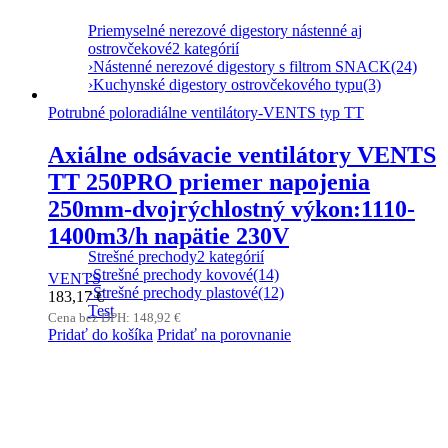
Priemyselné nerezové digestory nástenné aj
ostrovčekové
2 kategórií
›
Nástenné nerezové digestory s filtrom SNACK
(24)
›
Kuchynské digestory ostrovčekového typu
(3)
Potrubné poloradiálne ventilátory-VENTS typ TT
Axiálne odsávacie ventilátory VENTS
TT 250PRO priemer napojenia
250mm-dvojrýchlostný výkon:1110-
1400m3/h napätie 230V
Strešné prechody
2 kategórií
›
Strešné prechody kovové
(14)
VENTS
›
Strešné prechody plastové
(12)
183,17
€
Test
Cena bez DPH:
148,92
€
Pridať do košíka
Pridať na porovnanie