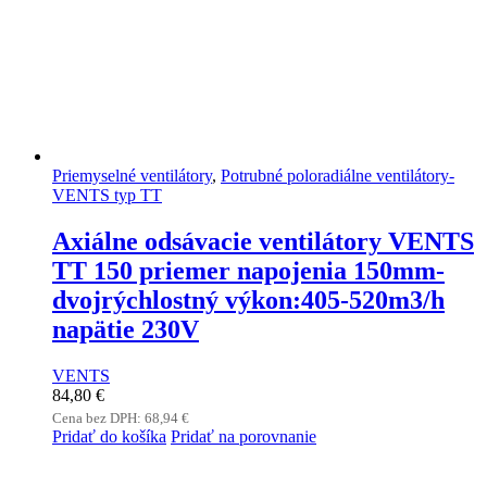
Priemyselné ventilátory
,
Potrubné poloradiálne ventilátory-
VENTS typ TT
Axiálne odsávacie ventilátory VENTS
TT 150 priemer napojenia 150mm-
dvojrýchlostný výkon:405-520m3/h
napätie 230V
VENTS
84,80
€
Cena bez DPH:
68,94
€
Pridať do košíka
Pridať na porovnanie