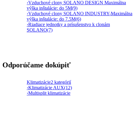
›
Vzduchové clony SOLANO DESIGN Maximálna
výška inštalácie: do 5M
(9)
›
Vzduchové clony SOLANO INDUSTRY-Maximálna
výška inštalácie: do 7.5M
(6)
›
Riadiace jednotky a prísušenstvo k clonám
SOLANO
(7)
Odporúčame dokúpiť
Klimatizácie
2 kategórií
›
Klimatizácie AUX
(12)
›
Multisplit klimatizácie