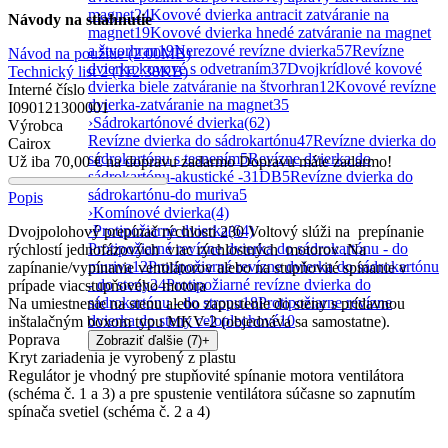
magnet
24
Kovové dvierka antracit zatváranie na
Návody na stiahnutie
magnet
19
Kovové dvierka hnedé zatváranie na magnet
a štvorhran
19
Nerezové revízne dvierka
57
Revízne
Návod na použitie
(2.00MB)
dvierka kovové s odvetraním
37
Dvojkrídlové kovové
Technický list 2
(112.38KB)
dvierka biele zatváranie na štvorhran
12
Kovové revízne
Interné číslo
dvierka-zatváranie na magnet
35
I090121300001
›
Sádrokartónové dvierka
(62)
Výrobca
Revízne dvierka do sádrokartónu
47
Revízne dvierka do
Cairox
sádrokartónu s tesnením
5
Revízne dvierka do
Už iba
70,00
€
na dopravu zadarmo
Dopravu máte zadarmo!
sádrokartónu-akustické -31DB
5
Revízne dvierka do
sádrokartónu-do muriva
5
Popis
›
Komínové dvierka
(4)
›
Protipožiarne dvierka
(64)
Dvojpolohový prepínač rýchlosti 230 Voltový slúži na prepínanie
Protipožiarné revízne dvierka do sádrokartónu - do
rýchlostí jednofázových viac rýchlostných motorov .Na
muriva
12
Protipožiarné revízne dvierka do sádrokartónu
zapínanie/vypínanie ventilátorov alebo na stupňovité spínanie v
- do steny
24
Protipožiarné revízne dvierka do
prípade viacstupňového motora
sádrokartónu - do stropu
18
Protipožiarne revízne
Na umiestnenie na stenu alebo zapustenie do steny s prídavnou
dvierka do steny celoplechové
10
inštalačným boxom typu MKV-2 (objednáva sa samostatne).
Poprava
Zobraziť ďalšie (7)
+
Kryt zariadenia je vyrobený z plastu
Regulátor je vhodný pre stupňovité spínanie motora ventilátora
(schéma č. 1 a 3) a pre spustenie ventilátora súčasne so zapnutím
spínača svetiel (schéma č. 2 a 4)