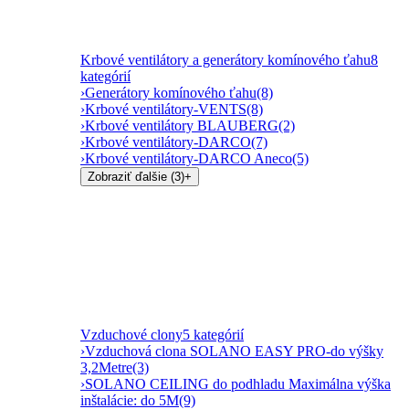
Krbové ventilátory a generátory komínového ťahu
8
kategórií
›
Generátory komínového ťahu
(8)
›
Krbové ventilátory-VENTS
(8)
›
Krbové ventilátory BLAUBERG
(2)
›
Krbové ventilátory-DARCO
(7)
›
Krbové ventilátory-DARCO Aneco
(5)
Zobraziť ďalšie (3)
+
Vzduchové clony
5 kategórií
›
Vzduchová clona SOLANO EASY PRO-do výšky
3,2Metre
(3)
›
SOLANO CEILING do podhladu Maximálna výška
inštalácie: do 5M
(9)