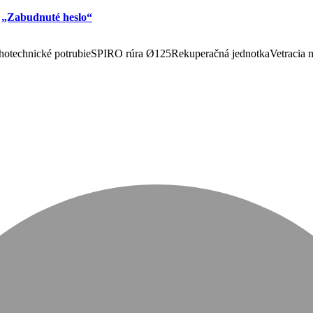
u
„Zabudnuté heslo“
otechnické potrubie
SPIRO rúra Ø125
Rekuperačná jednotka
Vetracia 