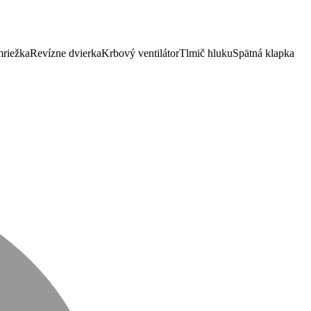
mriežka
Revízne dvierka
Krbový ventilátor
Tlmič hluku
Spätná klapka