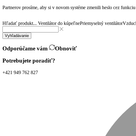
Partnerov prosíme, aby si v novom systéme zmenili heslo cez funkci
Hľadať produkt...
Ventilátor do kúpeľne
Priemyselný ventilátor
Vzduch
Vyhľadávanie
Odporúčame vám
Obnoviť
Potrebujete poradiť?
+421 949 762 827