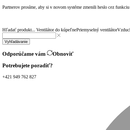
Partnerov prosíme, aby si v novom systéme zmenili heslo cez funkci
Hľadať produkt...
Ventilátor do kúpeľne
Priemyselný ventilátor
Vzduch
Vyhľadávanie
Odporúčame vám
Obnoviť
Potrebujete poradiť?
+421 949 762 827