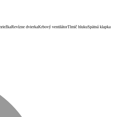
mriežka
Revízne dvierka
Krbový ventilátor
Tlmič hluku
Spätná klapka