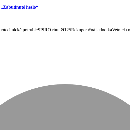
u
„Zabudnuté heslo“
otechnické potrubie
SPIRO rúra Ø125
Rekuperačná jednotka
Vetracia 