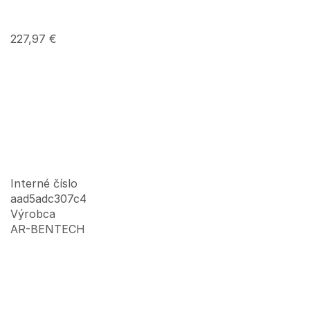
227,97
€
Interné číslo
aad5adc307c4
Výrobca
AR-BENTECH