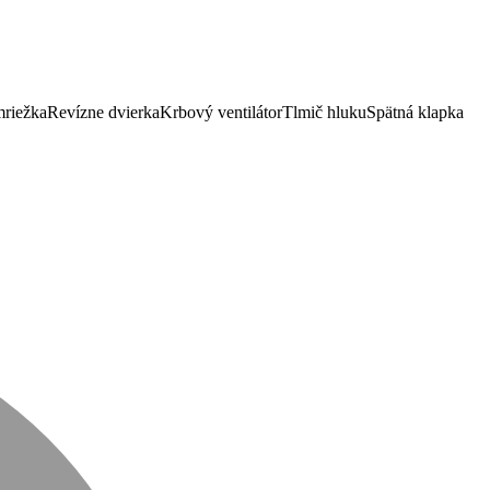
mriežka
Revízne dvierka
Krbový ventilátor
Tlmič hluku
Spätná klapka