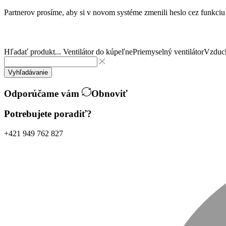
Partnerov prosíme, aby si v novom systéme zmenili heslo cez funkci
Hľadať produkt...
Ventilátor do kúpeľne
Priemyselný ventilátor
Vzduch
Vyhľadávanie
Odporúčame vám
Obnoviť
Potrebujete poradiť?
+421 949 762 827