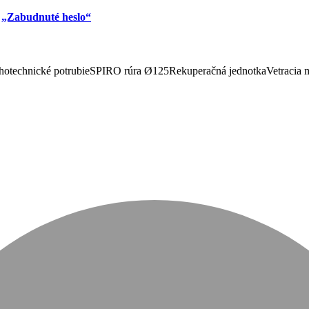
u
„Zabudnuté heslo“
otechnické potrubie
SPIRO rúra Ø125
Rekuperačná jednotka
Vetracia 