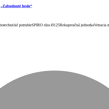
u
„Zabudnuté heslo“
otechnické potrubie
SPIRO rúra Ø125
Rekuperačná jednotka
Vetracia 