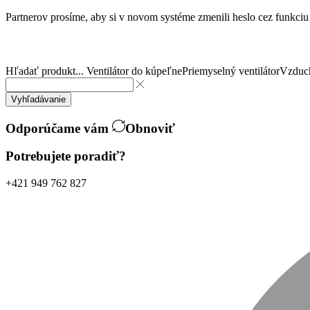
Partnerov prosíme, aby si v novom systéme zmenili heslo cez funkci
Hľadať produkt...
Ventilátor do kúpeľne
Priemyselný ventilátor
Vzduch
Vyhľadávanie
Odporúčame vám
Obnoviť
Potrebujete poradiť?
+421 949 762 827