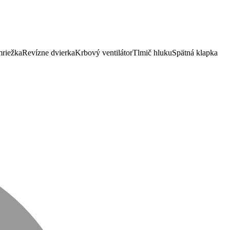
mriežka
Revízne dvierka
Krbový ventilátor
Tlmič hluku
Spätná klapka