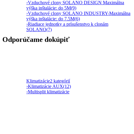
›
Vzduchové clony SOLANO DESIGN Maximálna
výška inštalácie: do 5M
(9)
›
Vzduchové clony SOLANO INDUSTRY-Maximálna
výška inštalácie: do 7.5M
(6)
›
Riadiace jednotky a prísušenstvo k clonám
SOLANO
(7)
Odporúčame dokúpiť
Klimatizácie
2 kategórií
›
Klimatizácie AUX
(12)
›
Multisplit klimatizácie