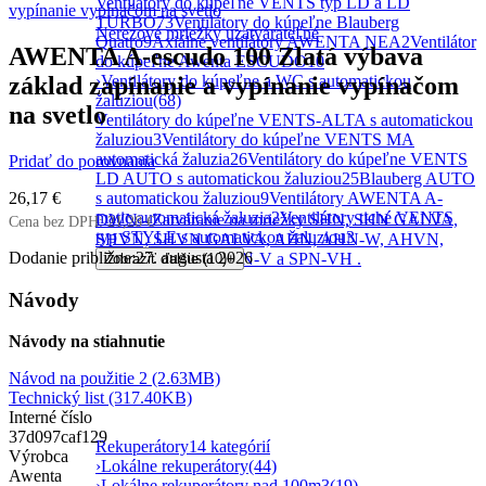
Ventilátory do kúpeľne VENTS typ LD a LD
TURBO
73
Ventilátory do kúpeľne Blauberg
Nerezové mriežky uzatvárateľné
Quatro
9
Axiálne ventilátory AWENTA NEA
2
Ventilátor
AWENTA A-escudo 100 Zlatá výbava
do kúpeľne Awenta ESCUDO
10
›
Ventilátory do kúpeľne a WC s automatickou
základ zapínanie a vypínanie vypínačom
žalúziou
(68)
na svetlo
Ventilátory do kúpeľne VENTS-ALTA s automatickou
žaluziou
3
Ventilátory do kúpeľne VENTS MA
automatická žaluzia
26
Ventilátory do kúpeľne VENTS
Pridať do porovnania
LD AUTO s automatickou žaluziou
25
Blauberg AUTO
s automatickou žaluziou
9
Ventilátory AWENTA A-
26,17
€
matic automatická žaluzia
2
Ventilátory tiché VENTS
DWN - Zatváranie na mriežky SHN, SHN GALVA,
Cena bez DPH:
21,28
€
typ STYLE s automatickou žaluziou
3
SHVN, SHVN GALVA, AHN, AHN-W, AHVN,
Dodanie približne:
27. augusta 2026
AHVN-W, ALG, SPN-V a SPN-VH .
Zobraziť ďalšie (10)
+
Návody
Návody na stiahnutie
Návod na použitie 2
(2.63MB)
Technický list
(317.40KB)
Interné číslo
37d097caf129
Rekuperátory
14 kategórií
Výrobca
›
Lokálne rekuperátory
(44)
Awenta
›
Lokálne rekuperátory nad 100m3
(19)