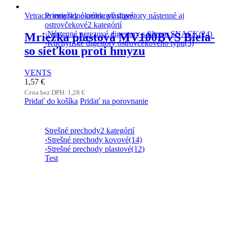
Priemyselné nerezové digestory nástenné aj
Vetracie mriežky okrúhle plastové
ostrovčekové
2 kategórií
›
Nástenné nerezové digestory s filtrom SNACK
(24)
Mriežka plastová MV100BVS Biela-
›
Kuchynské digestory ostrovčekového typu
(3)
so sieťkou proti hmyzu
VENTS
1,57
€
Cena bez DPH:
1,28
€
Pridať do košíka
Pridať na porovnanie
Strešné prechody
2 kategórií
›
Strešné prechody kovové
(14)
›
Strešné prechody plastové
(12)
Test