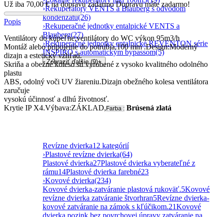
Už iba
70,00
€
na dopravu zadarmo
Dopravu máte zadarmo!
›
Rekuperátory VENTS a Blauberg s odvodom
kondenzátu
(26)
Popis
›
Rekuperačné jednotky entalpické VENTS a
Blauberg
(27)
Ventilátory do kúpeľne,ventilátory do WC výkon 95m3/h
›
Rekuperačné jednotky entalpické REVENTON série
Montáž alebo pripojenie do potrubia.100 mm .Design:Moderný
INSPIRO s automatickým bypassom
(5)
dizajn a estetický vzhľad.
Zobraziť ďalšie (9)
+
Skriňa a obežné koleso sú vyrobené z vysoko kvalitného odolného
plastu
ABS, odolný voči UV žiareniu.Dizajn obežného kolesa ventilátora
zaručuje
vysokú účinnosť a dlhú životnosť.
Krytie IP X4.Výbava:ZÁKLAD,
Brúsená zlatá
Farba :
Revízne dvierka
12 kategórií
›
Plastové revízne dvierka
(64)
Plastové dvierka
27
Plastové dvierka vyberateľné z
rámu
14
Plastové dvierka farebné
23
›
Kovové dvierka
(234)
Kovové dvierka-zatváranie plastová rukoväť.
5
Kovové
revízne dvierka zatváranie štvorhran
5
Revízne dvierka-
kovové zatváranie na zámok s kľúčikom.
21
Kovové
dvierka pozink bez povrchovej úpravy zatváranie na