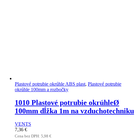
Plastové potrubie okrúhle ABS plast
,
Plastové potrubie
okrúhle 100mm a rozbočky
1010 Plastové potrubie okrúhleØ
100mm dĺžka 1m na vzduchotechniku
VENTS
7,36
€
Cena bez DPH:
5,98
€