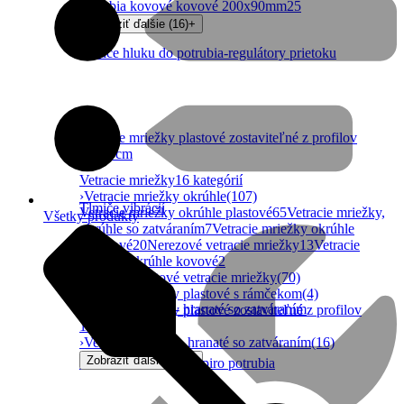
potrubia kovové kovové 200x90mm
25
Zobraziť ďalšie (16)
+
Tlmiče hluku do potrubia-regulátory prietoku
Vetracie mriežky plastové zostaviteľné z profilov
10x10cm
Vetracie mriežky
16 kategórií
›
Vetracie mriežky okrúhle
(107)
Tlmiče vibrácií
Vetracie mriežky okrúhle plastové
65
Vetracie mriežky,
Všetky produkty
okrúhle so zatváraním
7
Vetracie mriežky okrúhle
hliníkové
20
Nerezové vetracie mriežky
13
Vetracie
mriežky okrúhle kovové
2
›
Hranaté plastové vetracie mriežky
(70)
›
Vetracie mriežky plastové s rámčekom
(4)
Vetracie mriežky- hranaté so zatváraním
›
Vetracie mriežky plastové zostaviteľné z profilov
10x10cm
(226)
›
Vetracie mriežky- hranaté so zatváraním
(16)
Zobraziť ďalšie (11)
+
Vetracie mriežky do spiro potrubia