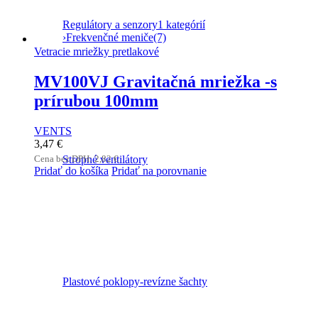
Regulátory a senzory
1 kategórií
›
Frekvenčné meniče
(7)
Vetracie mriežky pretlakové
MV100VJ Gravitačná mriežka -s
prírubou 100mm
VENTS
3,47
€
Stropné ventilátory
Cena bez DPH:
2,82
€
Pridať do košíka
Pridať na porovnanie
Plastové poklopy-revízne šachty