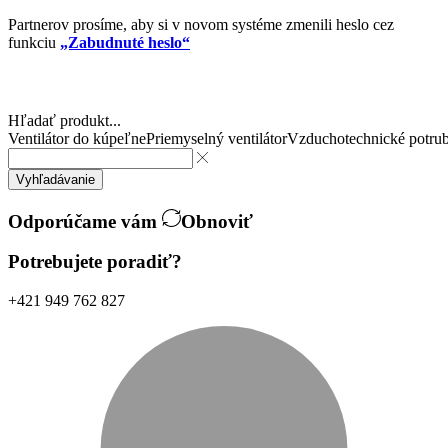
Partnerov prosíme, aby si v novom systéme zmenili heslo cez
funkciu
„Zabudnuté heslo“
Hľadať produkt...
Ventilátor do kúpeľne
Priemyselný ventilátor
Vzduchotechnické potrub
Vyhľadávanie
Odporúčame vám
Obnoviť
Potrebujete poradiť?
+421 949 762 827