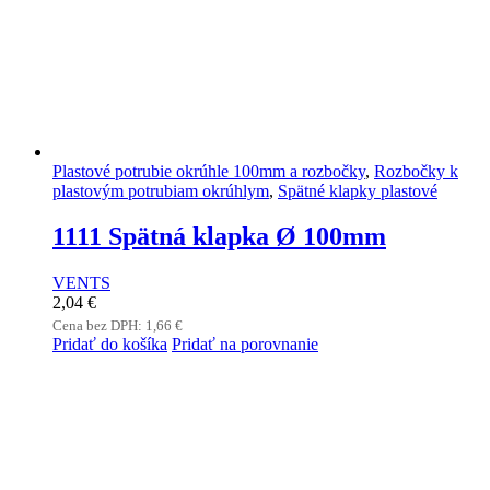
Plastové potrubie okrúhle 100mm a rozbočky
,
Rozbočky k
plastovým potrubiam okrúhlym
,
Spätné klapky plastové
1111 Spätná klapka Ø 100mm
VENTS
2,04
€
Cena bez DPH:
1,66
€
Pridať do košíka
Pridať na porovnanie