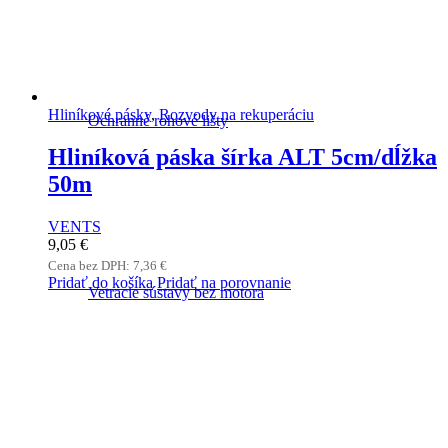
Hliníkové pásky
,
Rozvody na rekuperáciu
Ochranné rohové lišty
Hliníková páska šírka ALT 5cm/dĺžka
50m
VENTS
9,05
€
Cena bez DPH:
7,36
€
Pridať do košíka
Pridať na porovnanie
Vetracie sústavy bez motora