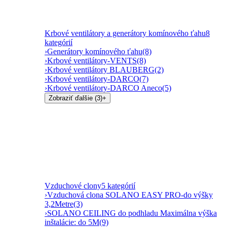
Krbové ventilátory a generátory komínového ťahu
8
kategórií
›
Generátory komínového ťahu
(8)
›
Krbové ventilátory-VENTS
(8)
›
Krbové ventilátory BLAUBERG
(2)
›
Krbové ventilátory-DARCO
(7)
›
Krbové ventilátory-DARCO Aneco
(5)
Zobraziť ďalšie (3)
+
Vzduchové clony
5 kategórií
›
Vzduchová clona SOLANO EASY PRO-do výšky
3,2Metre
(3)
›
SOLANO CEILING do podhladu Maximálna výška
inštalácie: do 5M
(9)