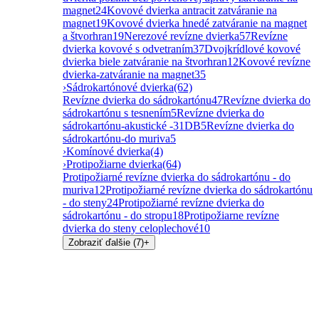
magnet
24
Kovové dvierka antracit zatváranie na
magnet
19
Kovové dvierka hnedé zatváranie na magnet
a štvorhran
19
Nerezové revízne dvierka
57
Revízne
dvierka kovové s odvetraním
37
Dvojkrídlové kovové
dvierka biele zatváranie na štvorhran
12
Kovové revízne
dvierka-zatváranie na magnet
35
›
Sádrokartónové dvierka
(62)
Revízne dvierka do sádrokartónu
47
Revízne dvierka do
sádrokartónu s tesnením
5
Revízne dvierka do
sádrokartónu-akustické -31DB
5
Revízne dvierka do
sádrokartónu-do muriva
5
›
Komínové dvierka
(4)
›
Protipožiarne dvierka
(64)
Protipožiarné revízne dvierka do sádrokartónu - do
muriva
12
Protipožiarné revízne dvierka do sádrokartónu
- do steny
24
Protipožiarné revízne dvierka do
sádrokartónu - do stropu
18
Protipožiarne revízne
dvierka do steny celoplechové
10
Zobraziť ďalšie (7)
+