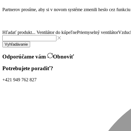
Partnerov prosíme, aby si v novom systéme zmenili heslo cez funkci
Hľadať produkt...
Ventilátor do kúpeľne
Priemyselný ventilátor
Vzduch
Vyhľadávanie
Odporúčame vám
Obnoviť
Potrebujete poradiť?
+421 949 762 827