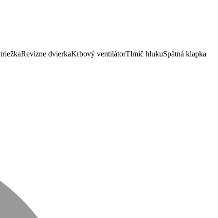
mriežka
Revízne dvierka
Krbový ventilátor
Tlmič hluku
Spätná klapka