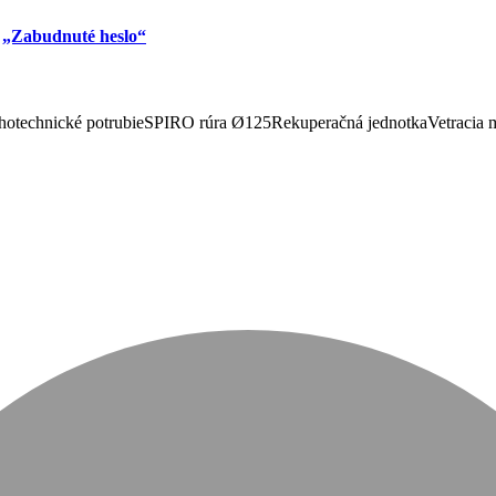
u
„Zabudnuté heslo“
otechnické potrubie
SPIRO rúra Ø125
Rekuperačná jednotka
Vetracia 