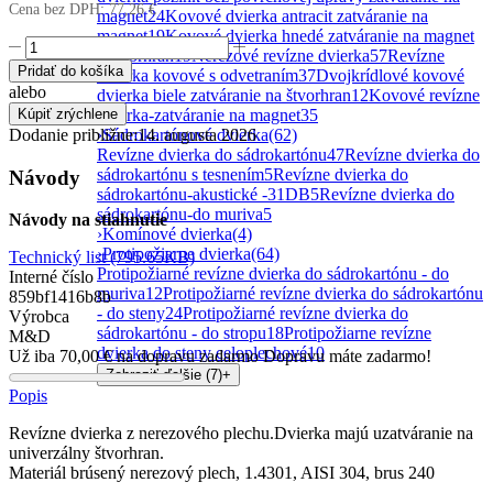
Cena bez DPH:
77,26
€
magnet
24
Kovové dvierka antracit zatváranie na
magnet
19
Kovové dvierka hnedé zatváranie na magnet
množstvo
a štvorhran
19
Nerezové revízne dvierka
57
Revízne
300x500
Pridať do košíka
dvierka kovové s odvetraním
37
Dvojkrídlové kovové
štvorhranDvierka
alebo
dvierka biele zatváranie na štvorhran
12
Kovové revízne
nerez
dvierka-zatváranie na magnet
35
Kúpiť zrýchlene
matná
›
Sádrokartónové dvierka
(62)
Dodanie približne:
14. augusta 2026
Revízne dvierka do sádrokartónu
47
Revízne dvierka do
sádrokartónu s tesnením
5
Revízne dvierka do
Návody
sádrokartónu-akustické -31DB
5
Revízne dvierka do
sádrokartónu-do muriva
5
Návody na stiahnutie
›
Komínové dvierka
(4)
›
Protipožiarne dvierka
(64)
Technický list
(795.65KB)
Protipožiarné revízne dvierka do sádrokartónu - do
Interné číslo
muriva
12
Protipožiarné revízne dvierka do sádrokartónu
859bf1416b8b
- do steny
24
Protipožiarné revízne dvierka do
Výrobca
sádrokartónu - do stropu
18
Protipožiarne revízne
M&D
dvierka do steny celoplechové
10
Už iba
70,00
€
na dopravu zadarmo
Dopravu máte zadarmo!
Zobraziť ďalšie (7)
+
Popis
Revízne dvierka z nerezového plechu.
Dvierka majú uzatváranie na
univerzálny štvorhran.
Materiál brúsený nerezový plech, 1.4301, AISI 304, brus 240