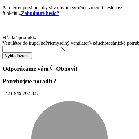
Partnerov prosíme, aby si v novom systéme zmenili heslo cez
funkciu
„Zabudnuté heslo“
Hľadať produkt...
Ventilátor do kúpeľne
Priemyselný ventilátor
Vzduchotechnické potrub
Vyhľadávanie
Odporúčame vám
Obnoviť
Potrebujete poradiť?
+421 949 762 827