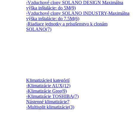
›
Vzduchové clony SOLANO DESIGN Maximálna
výška inštalácie: do 5M
(9)
›
Vzduchové clony SOLANO INDUSTRY-Maximálna
výška inštalácie: do 7.5M
(6)
›
Riadiace jednotky a prísušenstvo k clonám
SOLANO
(7)
Klimatizácie
4 kategórií
›
Klimatizácie AUX
(12)
›
Klimatizácie Gree
(9)
›
Klimatizácie TOSHIBA
(7)
Nástenné klimatizácie
7
›
Multisplit klimatizácie
(3)