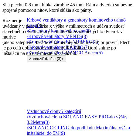
Sila plechu 0,8 mm, hĺbka zárubne 45 mm.
Rám a dvierka sú pevne
spojené pomocou nitov, ktoré slúžia ako pánty.
Krbové ventilátory a generátory komínového ťahu
8
Rozmer je
kategórií
uvádzaný v poradí šírka x výška v milimetroch a udáva svetlosť
›
Generátory komínového ťahu
(8)
stavebného otvoru, ktorý je nutné na osadenie týchto dvierok v
›
Krbové ventilátory-VENTS
(8)
murive
›
Krbové ventilátory BLAUBERG
(2)
(alebo zateplenej fasáde či kamennej podmurovke) pripraviť.
Plech
›
Krbové ventilátory-DARCO
(7)
je po celú dobu výroby chránený PE fóliou, ktorú sníme po
›
Krbové ventilátory-DARCO Aneco
(5)
inštalácii na určené miesto až zákazník.
Zobraziť ďalšie (3)
+
Vzduchové clony
5 kategórií
›
Vzduchová clona SOLANO EASY PRO-do výšky
3,2Metre
(3)
›
SOLANO CEILING do podhladu Maximálna výška
inštalácie: do 5M
(9)