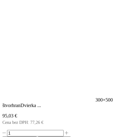
300×500
štvorhranDvierka ...
95,03
€
Cena bez DPH:
77,26
€
množstvo