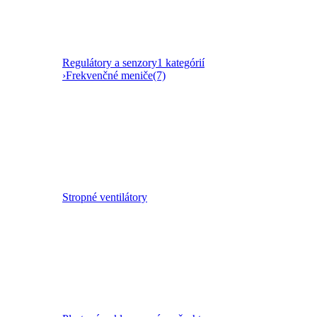
Regulátory a senzory
1 kategórií
›
Frekvenčné meniče
(7)
Stropné ventilátory