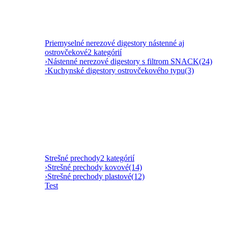
Priemyselné nerezové digestory nástenné aj
ostrovčekové
2 kategórií
›
Nástenné nerezové digestory s filtrom SNACK
(24)
›
Kuchynské digestory ostrovčekového typu
(3)
Strešné prechody
2 kategórií
›
Strešné prechody kovové
(14)
›
Strešné prechody plastové
(12)
Test