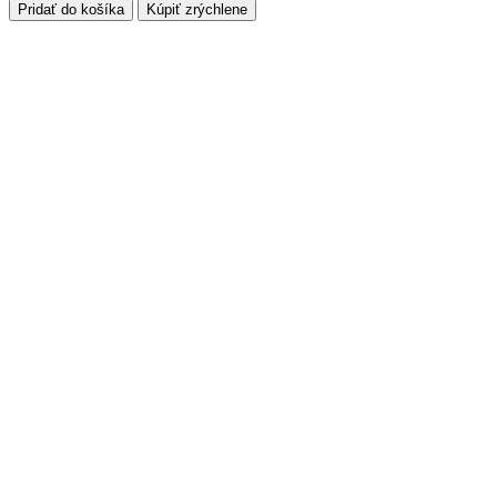
300x500
Pridať do košíka
Kúpiť zrýchlene
štvorhranDvierka
nerez
matná