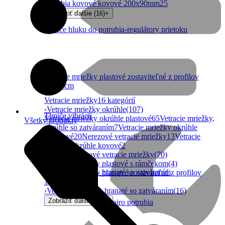
potrubia kovové kovové 200x90mm
25
Zobraziť ďalšie (16)
+
Tlmiče hluku do potrubia-regulátory prietoku
Vetracie mriežky plastové zostaviteľné z profilov
10x10cm
Vetracie mriežky
16 kategórií
›
Vetracie mriežky okrúhle
(107)
Tlmiče vibrácií
Vetracie mriežky okrúhle plastové
65
Vetracie mriežky,
Všetky produkty
okrúhle so zatváraním
7
Vetracie mriežky okrúhle
hliníkové
20
Nerezové vetracie mriežky
13
Vetracie
mriežky okrúhle kovové
2
›
Hranaté plastové vetracie mriežky
(70)
›
Vetracie mriežky plastové s rámčekom
(4)
Vetracie mriežky- hranaté so zatváraním
›
Vetracie mriežky plastové zostaviteľné z profilov
10x10cm
(226)
›
Vetracie mriežky- hranaté so zatváraním
(16)
Zobraziť ďalšie (11)
+
Vetracie mriežky do spiro potrubia