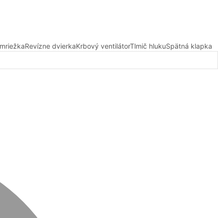
 mriežka
Revízne dvierka
Krbový ventilátor
Tlmič hluku
Spätná klapka