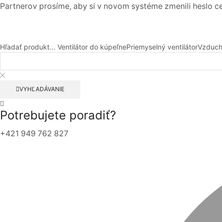
Partnerov prosíme, aby si v novom systéme zmenili heslo c
Hľadať produkt...
Ventilátor do kúpeľne
Priemyselný ventilátor
Vzduch
VYHĽADÁVANIE
Potrebujete poradiť?
+421 949 762 827